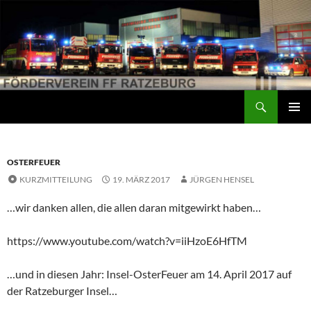
Suchen
Förderverein der Freiwilligen Feuerwehr Ratzeburg
ZUM
PRIMÄR
INHALT
MENÜ
SPRINGEN
OSTERFEUER
KURZMITTEILUNG
19. MÄRZ 2017
JÜRGEN HENSEL
…wir danken allen, die allen daran mitgewirkt haben…
https://www.youtube.com/watch?v=iiHzoE6HfTM
…und in diesen Jahr: Insel-OsterFeuer am 14. April 2017 auf
der Ratzeburger Insel…