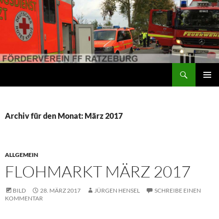
Suchen
Förderverein der Freiwilligen Feuerwehr Ratzeburg
ZUM
PRIMÄR
INHALT
MENÜ
SPRINGEN
Archiv für den Monat: März 2017
ALLGEMEIN
FLOHMARKT MÄRZ 2017
BILD
28. MÄRZ 2017
JÜRGEN HENSEL
SCHREIBE EINEN
KOMMENTAR