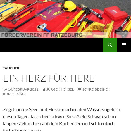
Suchen
Förderverein der Freiwilligen Feuerwehr Ratzeburg
ZUM
PRIMÄR
INHALT
MENÜ
SPRINGEN
TAUCHER
EIN HERZ FÜR TIERE
14. FEBRUAR 2021
JÜRGEN HENSEL
SCHREIBE EINEN
KOMMENTAR
Zugefrorene Seen und Flüsse machen den Wasservögeln in
diesen Tagen das Leben schwer. So saß ein Schwan schon
längere Zeit mitten auf dem Küchensee und schien dort
festgefroren zu sein.