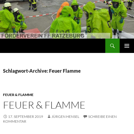
Suchen
Förderverein der Freiwilligen Feuerwehr Ratzeburg
ZUM
PRIMÄR
INHALT
MENÜ
SPRINGEN
Schlagwort-Archive: Feuer Flamme
FEUER & FLAMME
FEUER & FLAMME
17. SEPTEMBER 2019
JÜRGEN HENSEL
SCHREIBE EINEN
KOMMENTAR