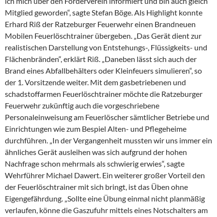
ich mich über den Förderverein informiert und bin auch gleich
Mitglied geworden“, sagte Stefan Böge. Als Highlight konnte
Erhard Riß der Ratzeburger Feuerwehr einen Brandneuen
Mobilen Feuerlöschtrainer übergeben. „Das Gerät dient zur
realistischen Darstellung von Entstehungs-, Flüssigkeits- und
Flächenbränden“, erklärt Riß. „Daneben lässt sich auch der
Brand eines Abfallbehälters oder Kleinfeuers simulieren“, so
der 1. Vorsitzende weiter. Mit dem gasbetriebenen und
schadstoffarmen Feuerlöschtrainer möchte die Ratzeburger
Feuerwehr zukünftig auch die vorgeschriebene
Personaleinweisung am Feuerlöscher sämtlicher Betriebe und
Einrichtungen wie zum Bespiel Alten- und Pflegeheime
durchführen. „In der Vergangenheit mussten wir uns immer ein
ähnliches Gerät ausleihen was sich aufgrund der hohen
Nachfrage schon mehrmals als schwierig erwies“, sagte
Wehrführer Michael Dawert. Ein weiterer großer Vorteil den
der Feuerlöschtrainer mit sich bringt, ist das Üben ohne
Eigengefährdung. „Sollte eine Übung einmal nicht planmäßig
verlaufen, könne die Gaszufuhr mittels eines Notschalters am