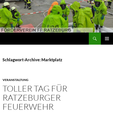
Suchen
Förderverein der Freiwilligen Feuerwehr Ratzeburg
ZUM
PRIMÄR
INHALT
MENÜ
SPRINGEN
Schlagwort-Archive: Marktplatz
VERANSTALTUNG
TOLLER TAG FÜR
RATZEBURGER
FEUERWEHR