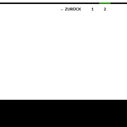
← ZURÜCK
1
2