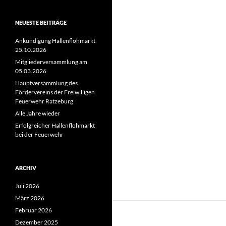
NEUESTE BEITRÄGE
Ankündigung Hallenflohmarkt
25.10.2026
Mitgliederversammlung am
05.03.2026
Hauptversammlung des
Fördervereins der Freiwilligen
Feuerwehr Ratzeburg
Alle Jahre wieder
Erfolgreicher Hallenflohmarkt
bei der Feuerwehr
ARCHIV
Juli 2026
März 2026
Februar 2026
Dezember 2025