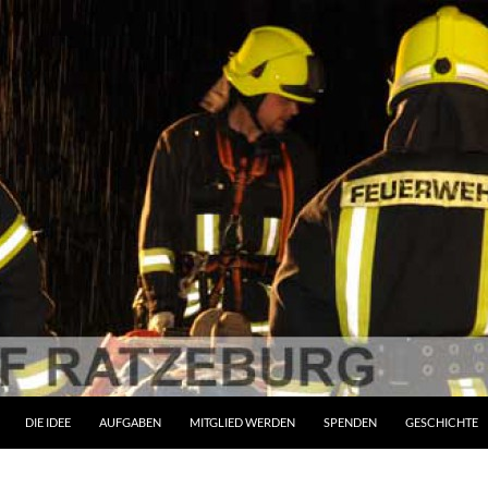
ZUM INHALT SPRINGEN
DIE IDEE
AUFGABEN
MITGLIED WERDEN
SPENDEN
GESCHICHTE