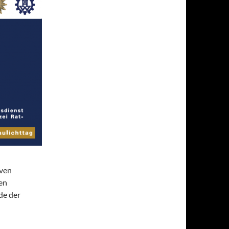
iven
en
de der