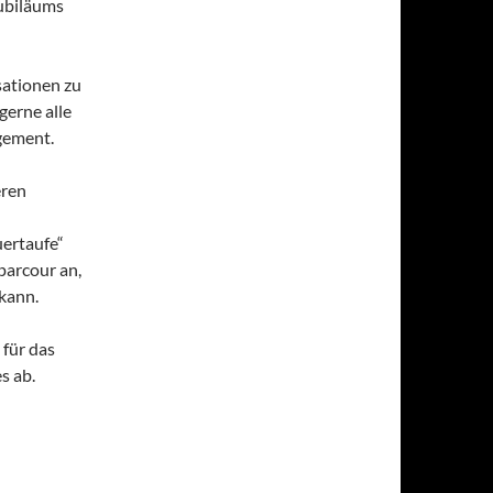
ubiläums
isationen zu
erne alle
gement.
eren
uertaufe“
arcour an,
kann.
 für das
s ab.