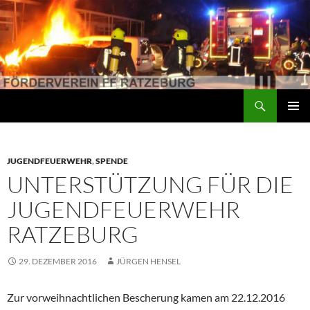
Suchen
Förderverein der Freiwilligen Feuerwehr Ratzeburg
ZUM
PRIMÄR
INHALT
MENÜ
SPRINGEN
JUGENDFEUERWEHR
,
SPENDE
UNTERSTÜTZUNG FÜR DIE
JUGENDFEUERWEHR
RATZEBURG
29. DEZEMBER 2016
JÜRGEN HENSEL
Zur vorweihnachtlichen Bescherung kamen am 22.12.2016