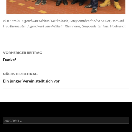
v.l.n.r. stellv. Jugendwart Michael Merkelbach, Gruppenführerin Sina Müller, Herr und
Frau Burmeister, Jugendwart Jann Wilhelm Kleinheinz, Gruppenleiter Tim Hildebrandt
Beitragsnavigation
VORHERIGER BEITRAG
Danke!
NÄCHSTER BEITRAG
Ein junger Verein stellt sich vor
Suchen
nach: