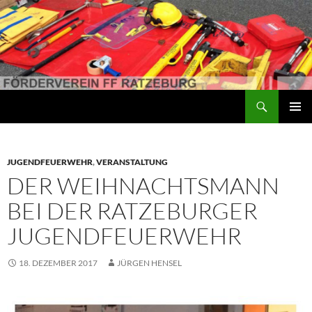
Suchen
Förderverein der Freiwilligen Feuerwehr Ratzeburg
ZUM
PRIMÄR
INHALT
MENÜ
SPRINGEN
JUGENDFEUERWEHR
,
VERANSTALTUNG
DER WEIHNACHTSMANN
BEI DER RATZEBURGER
JUGENDFEUERWEHR
18. DEZEMBER 2017
JÜRGEN HENSEL