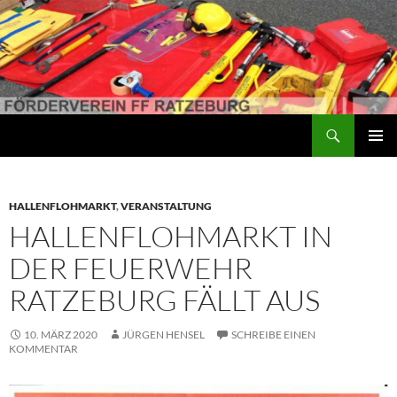
Suchen
Förderverein der Freiwilligen Feuerwehr Ratzeburg
ZUM
PRIMÄR
INHALT
MENÜ
SPRINGEN
HALLENFLOHMARKT
,
VERANSTALTUNG
HALLENFLOHMARKT IN
DER FEUERWEHR
RATZEBURG FÄLLT AUS
10. MÄRZ 2020
JÜRGEN HENSEL
SCHREIBE EINEN
KOMMENTAR