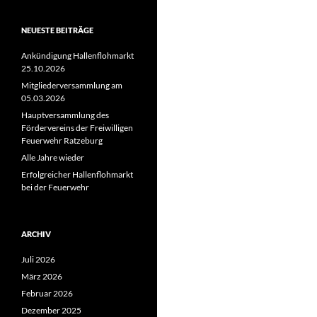
NEUESTE BEITRÄGE
Ankündigung Hallenflohmarkt
25.10.2026
Mitgliederversammlung am
05.03.2026
Hauptversammlung des
Fördervereins der Freiwilligen
Feuerwehr Ratzeburg
Alle Jahre wieder
Erfolgreicher Hallenflohmarkt
bei der Feuerwehr
ARCHIV
Juli 2026
März 2026
Februar 2026
Dezember 2025