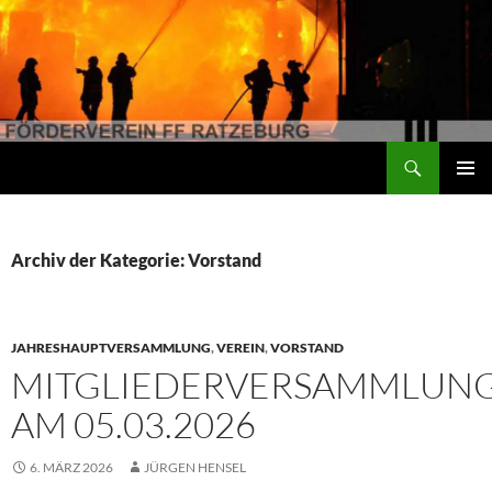
Suchen
Förderverein der Freiwilligen Feuerwehr Ratzeburg
ZUM
PRIMÄR
INHALT
MENÜ
SPRINGEN
Archiv der Kategorie: Vorstand
JAHRESHAUPTVERSAMMLUNG
,
VEREIN
,
VORSTAND
MITGLIEDERVERSAMMLUN
AM 05.03.2026
6. MÄRZ 2026
JÜRGEN HENSEL