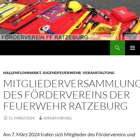
Suchen
Förderverein der Freiwilligen Feuerwehr Ratzeburg
ZUM
PRIMÄR
INHALT
MENÜ
SPRINGEN
HALLENFLOHMARKT
,
JUGENDFEUERWEHR
,
VERANSTALTUNG
MITGLIEDERVERSAMMLUN
DES FÖRDERVEREINS DER
FEUERWEHR RATZEBURG
11. MÄRZ 2024
JÜRGEN HENSEL
Am 7. März 2024 trafen sich Mitglieder des Fördervereins und