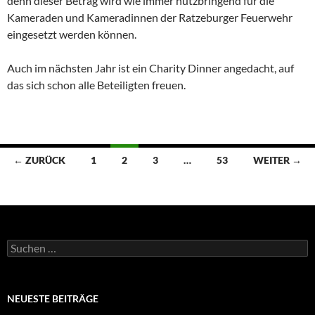
denn dieser Betrag wird wie immer nutzbringend für die
Kameraden und Kameradinnen der Ratzeburger Feuerwehr
eingesetzt werden können.
Auch im nächsten Jahr ist ein Charity Dinner angedacht, auf
das sich schon alle Beteiligten freuen.
Beitragsnavigation
← ZURÜCK
1
2
3
…
53
WEITER →
Suchen
nach:
NEUESTE BEITRÄGE