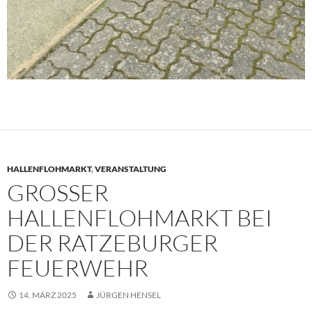
HALLENFLOHMARKT
,
VERANSTALTUNG
GROSSER H
ALLENFLOHMARKT BEI D
ER RATZEBURGER F
EUERWEHR
14. MÄRZ 2025
JÜRGEN HENSEL