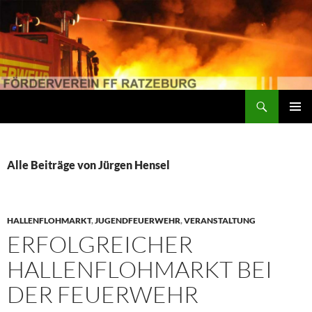
Suchen
Förderverein der Freiwilligen Feuerwehr Ratzeburg
ZUM
PRIMÄR
INHALT
MENÜ
SPRINGEN
Alle Beiträge von Jürgen Hensel
HALLENFLOHMARKT
,
JUGENDFEUERWEHR
,
VERANSTALTUNG
ERFOLGREICHER
HALLENFLOHMARKT BEI
DER FEUERWEHR