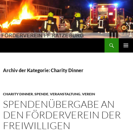
Suchen
Förderverein der Freiwilligen Feuerwehr Ratzeburg
ZUM
PRIMÄR
INHALT
MENÜ
SPRINGEN
Archiv der Kategorie: Charity Dinner
CHARITY DINNER
,
SPENDE
,
VERANSTALTUNG
,
VEREIN
SPENDENÜBERGABE AN
DEN FÖRDERVEREIN DER
FREIWILLIGEN