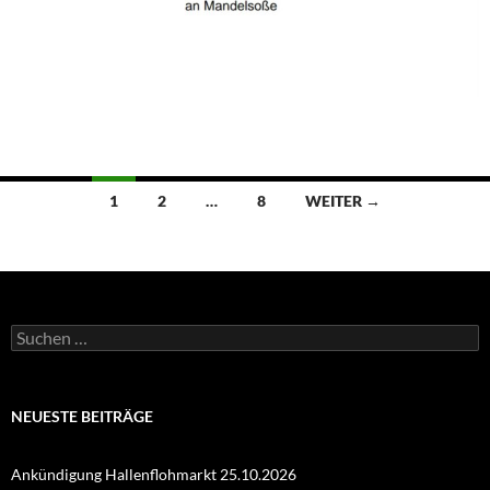
Beitragsnavigation
1
2
…
8
WEITER →
Suchen
nach:
NEUESTE BEITRÄGE
Ankündigung Hallenflohmarkt 25.10.2026