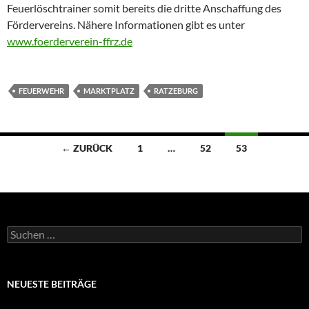
Feuerlöschtrainer somit bereits die dritte Anschaffung des
Fördervereins. Nähere Informationen gibt es unter
www.foerderverein-ffrz.de
FEUERWEHR
MARKTPLATZ
RATZEBURG
Beitragsnavigation
← ZURÜCK
1
…
52
53
Suchen
nach:
NEUESTE BEITRÄGE