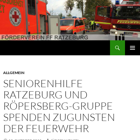
Suchen
Förderverein der Freiwilligen Feuerwehr Ratzeburg
ZUM
PRIMÄR
INHALT
MENÜ
SPRINGEN
ALLGEMEIN
SENIORENHILFE
RATZEBURG UND
RÖPERSBERG-GRUPPE
SPENDEN ZUGUNSTEN
DER FEUERWEHR