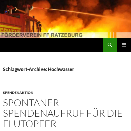
Suchen
Förderverein der Freiwilligen Feuerwehr Ratzeburg
ZUM
PRIMÄR
INHALT
MENÜ
SPRINGEN
Schlagwort-Archive: Hochwasser
SPENDENAKTION
SPONTANER
SPENDENAUFRUF FÜR DIE
FLUTOPFER