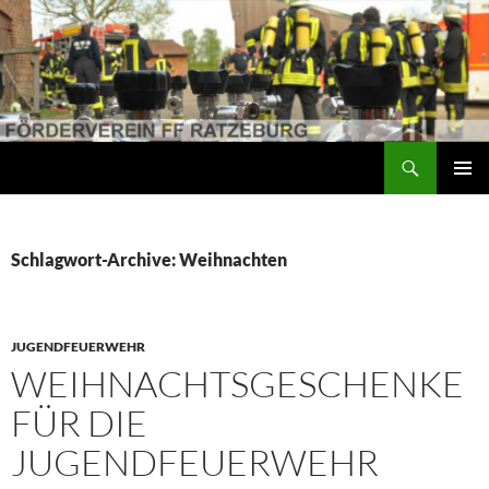
Suchen
Förderverein der Freiwilligen Feuerwehr Ratzeburg
ZUM
PRIMÄR
INHALT
MENÜ
SPRINGEN
Schlagwort-Archive: Weihnachten
JUGENDFEUERWEHR
WEIHNACHTSGESCHENKE
FÜR DIE
JUGENDFEUERWEHR