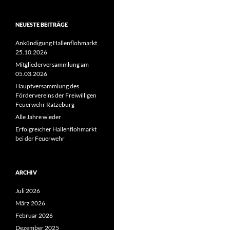
NEUESTE BEITRÄGE
Ankündigung Hallenflohmarkt
25.10.2026
Mitgliederversammlung am
05.03.2026
Hauptversammlung des
Fördervereins der Freiwilligen
Feuerwehr Ratzeburg
Alle Jahre wieder
Erfolgreicher Hallenflohmarkt
bei der Feuerwehr
ARCHIV
Juli 2026
März 2026
Februar 2026
Dezember 2025