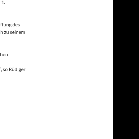
 1.
ffung des
ch zu seinem
chen
“, so Rüdiger