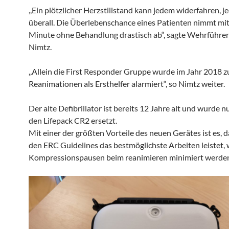
,,Ein plötzlicher Herzstillstand kann jedem widerfahren, j
überall. Die Überlebenschance eines Patienten nimmt mit
Minute ohne Behandlung drastisch ab“, sagte Wehrführer
Nimtz.
,,Allein die First Responder Gruppe wurde im Jahr 2018 z
Reanimationen als Ersthelfer alarmiert“, so Nimtz weiter.
Der alte Defibrillator ist bereits 12 Jahre alt und wurde 
den Lifepack CR2 ersetzt.
Mit einer der größten Vorteile des neuen Gerätes ist es, d
den ERC Guidelines das bestmöglichste Arbeiten leistet, w
Kompressionspausen beim reanimieren minimiert werde