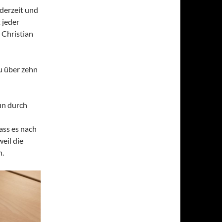
ederzeit und
 jeder
 Christian
u über zehn
nun durch
ass es nach
eil die
n.