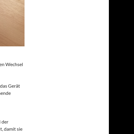
hen Wechsel
 das Gerät
hende
i der
t, damit sie